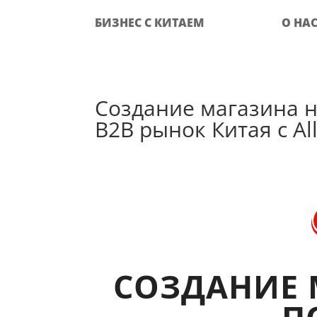
БИЗНЕС С КИТАЕМ
О НА
Создание магазина н
B2B рынок Китая с All
СОЗДАНИЕ 