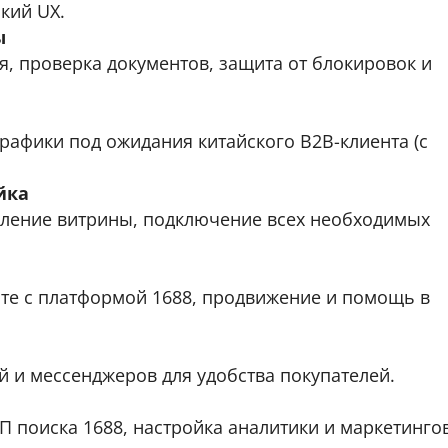
кий UX.
ы
, проверка документов, защита от блокировок и
графики под ожидания китайского B2B-клиента (с
йка
ление витрины, подключение всех необходимых
оте с платформой 1688, продвижение и помощь в
 и мессенджеров для удобства покупателей.
 поиска 1688, настройка аналитики и маркетинго