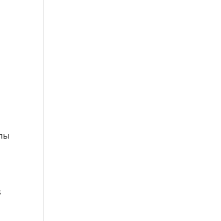
алы
s