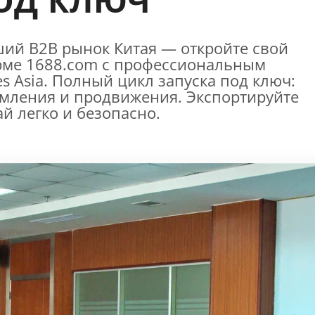
ОД КЛЮЧ
ий B2B рынок Китая — откройте свой
рме 1688.com с профессиональным
s Asia. Полный цикл запуска под ключ:
рмления и продвижения. Экспортируйте
ай легко и безопасно.