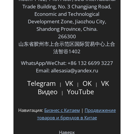
Trade Building, No. 3 Changjiang Road,
Economic and Technological
Development Zone, Jiaozhou City,
Shandong Province, China.
266300
山东省胶州市上合示范区国际贸易中心上合
法智谷1402
WhatsApp/WeChat: +86 132 6699 3227
Email: allesasia@yandex.ru
Telegram
VK
OK
VK
|
|
|
Видео
YouTube
|
Навигация:
Бизнес с Китаем
|
Продвижение
товаров и брендов в Китае
Наверх