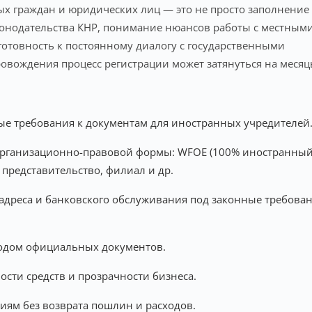
ых граждан и юридических лиц — это не просто заполнение
конодательства КНР, понимание нюансов работы с местным
готовность к постоянному диалогу с государственными
ровождения процесс регистрации может затянуться на меся
е требования к документам для иностранных учредителей
организационно-правовой формы: WFOE (100% иностранны
, представительство, филиал и др.
адреса и банковского обслуживания под законные требова
водом официальных документов.
сти средств и прозрачности бизнеса.
иям без возврата пошлин и расходов.