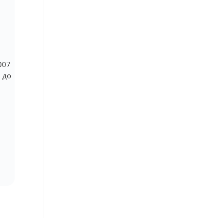
007
 до