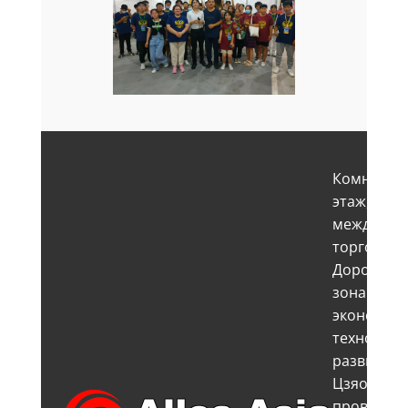
Комната 14
этаж, Зда
междунар
торговли 
Дорога Ча
зона
экономиче
технологи
развития,
Цзяочжоу,
провинци