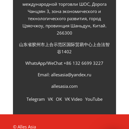
международной торговли ШОС, Дорога
Чанцзян 3, зона экономического и
технологического развития, город
Цзяочжоу, провинция Шаньдун, Китай.
266300
山东省胶州市上合示范区国际贸易中心上合法智
谷1402
WhatsApp/WeChat +86 132 6699 3227
Email:
allesasia@yandex.ru
allesasia.com
Telegram
VK
OK
VK Video
YouTube
© Alles Asia