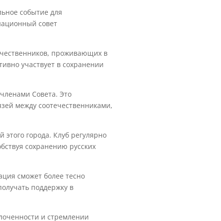
льное событие для
инационный совет
ечественников, проживающих в
тивно участвует в сохранении
 членами Совета. Это
вязей между соотечественниками,
й этого города. Клуб регулярно
обствуя сохранению русских
ация сможет более тесно
получать поддержку в
плоченности и стремлении