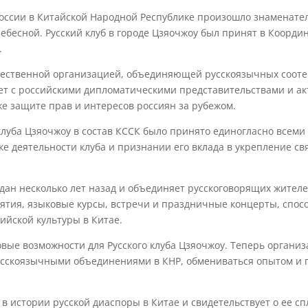
 России в Китайской Народной Республике произошло знаменате
ебесной. Русский клуб в городе Цзяочжоу был принят в Коорд
.
щественной организацией, объединяющей русскоязычных соот
ует с российскими дипломатическими представительствами и ак
кже защите прав и интересов россиян за рубежом.
луба Цзяочжоу в состав КССК было принято единогласно всеми
ке деятельности клуба и признании его вклада в укрепление с
здан несколько лет назад и объединяет русскоговорящих жителе
ятия, языковые курсы, встречи и праздничные концерты, спос
ийской культуры в Китае.
вые возможности для Русского клуба Цзяочжоу. Теперь организ
усскоязычными объединениями в КНР, обмениваться опытом и 
 в истории русской диаспоры в Китае и свидетельствует о ее с