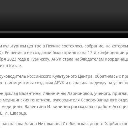
ом культурном центре в Пекине состоялось собрание, на которо
К). Решение о её создании было принято на 17-й конференции 
бря 2023 года в Гуанчжоу. АРУК стала наблюдателем Координац
х в Китае.
уководитель Российского Культурного Центра, обратилась с п
ость инициативы создания АРУК и выразила надежду на успешн
н доклад Валентины Ильиничны Ларионовой, ученого, приглаш
а медицинских генетиков, руководителя Северо-Западного отд
медицины. Валентина Ильинична рассказала о работе Ассоциа
Е. И. Шварца.
д рассказала Алина Николаевна Стеблянская, доцент Харбинско