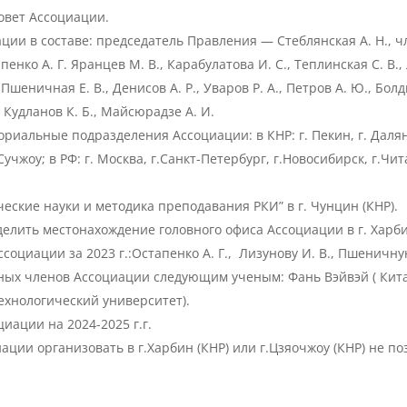
овет Ассоциации.
ции в составе: председатель Правления — Стеблянская А. Н.,
тапенко А. Г. Яранцев М. В., Карабулатова И. С., Теплинская С. В
 Пшеничная Е. В., Денисов А. Р., Уваров Р. А., Петров А. Ю., Болд
, Кудланов К. Б., Майсюрадзе А. И.
иальные подразделения Ассоциации: в КНР: г. Пекин, г. Далянь
учжоу; в РФ: г. Москва, г.Санкт-Петербург, г.Новосибирск, г.Чита
еские науки и методика преподавания РКИ” в г. Чунцин (КНР).
еделить местонахождение головного офиса Ассоциации в г. Харби
оциации за 2023 г.:Остапенко А. Г., Лизунову И. В., Пшеничную 
ных членов Ассоциации следующим ученым: Фань Вэйвэй ( Китай
ехнологический университет).
иации на 2024-2025 г.г.
ии организовать в г.Харбин (КНР) или г.Цзяочжоу (КНР) не по