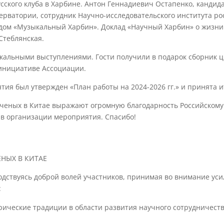
сского клуба в Харбине. Антон Геннадиевич Остапенко, кандида
ерватории, сотрудник Научно-исследовательского института р
кладом «Музыкальный Харбин». Доклад «Научный Харбин» о жизн
Стеблянская.
альными выступлениями. Гости получили в подарок сборник ц
 инициативе Ассоциации.
ия был утвержден «План работы на 2024-2026 гг.» и принята 
ченых в Китае выражают огромную благодарность Российскому
в организации мероприятия. Спасибо!
НЫХ В КИТАЕ
одствуясь доброй волей участников, принимая во внимание ус
:
ические традиции в области развития научного сотрудничеств