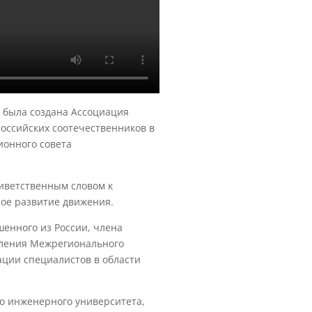
м была создана Ассоциация
российских соотечественников в
ионного совета
риветственным словом к
ое развитие движения.
енного из России, члена
еления Межрегионального
ции специалистов в области
го инженерного университета,