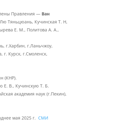
 члены Правления —
Ван
., Лю Тяньцюань, Кучинская Т. Н,
ырева Е. М., Политова А. А.,
, г.Харбин, г.Ланьчжоу,
, г. Курск, г.Смоленск,
н (КНР).
Е. В., Кучинскую Т. Б.
ская академия наук (г.Пекин),
зднее мая 2025 г.
СМИ