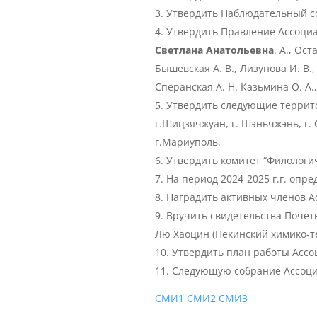
Утвердить Наблюдательный с
Утвердить Правление Ассоциа
Светлана Анатольевна
. А., Ос
Бышевская А. В., Лизунова И. В.,
Сперанская А. Н. Казьмина О. А.
Утвердить следующие территор
г.Шицзячжуан, г. Шэньчжэнь, г. С
г.Мариуполь.
Утвердить комитет “Филологич
На период 2024-2025 г.г. опр
Наградить активных членов Асс
Вручить свидетельства Почет
Лю Хаоцин (Пекинский химико-т
Утвердить план работы Ассоц
Следующую собрание Ассоциац
СМИ1
СМИ2
СМИ3