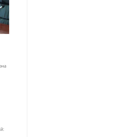
она
.
й: