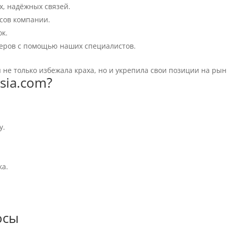
х, надёжных связей.
сов компании.
ок.
ьеров с помощью наших специалистов.
не только избежала краха, но и укрепила свои позиции на рын
sia.com?
у.
ка.
.
осы