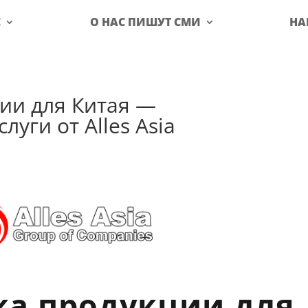
С
О НАС ПИШУТ СМИ
НА
ии для Китая —
уги от Alles Asia
а продукции для