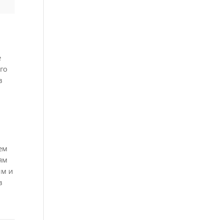
е
го
в
ем
ям
ым и
в