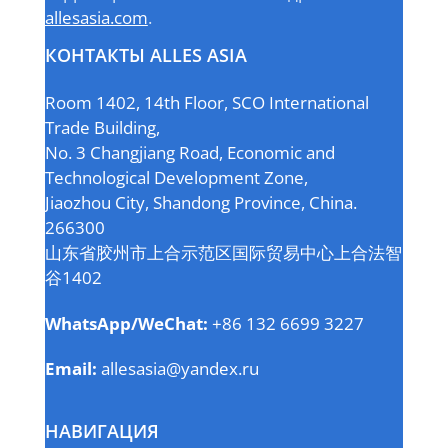
allesasia.com
.
КОНТАКТЫ ALLES ASIA
Room 1402, 14th Floor, SCO International
Trade Building,
No. 3 Changjiang Road, Economic and
Technological Development Zone,
Jiaozhou City, Shandong Province, China.
266300
山东省胶州市上合示范区国际贸易中心上合法智
谷1402
WhatsApp/WeChat:
+86 132 6699 3227
Email:
allesasia@yandex.ru
НАВИГАЦИЯ