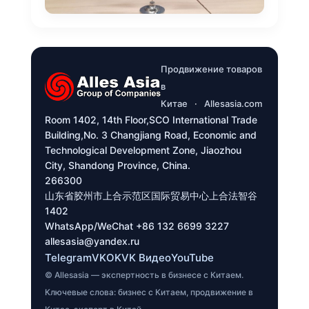
Продвижение товаров
в
Китае
·
Allesasia.com
Room 1402, 14th Floor,SCO International Trade
Building,No. 3 Changjiang Road, Economic and
Technological Development Zone, Jiaozhou
City, Shandong Province, China.
266300
山东省胶州市上合示范区国际贸易中心上合法智谷
1402
WhatsApp/WeChat +86 132 6699 3227
allesasia@yandex.ru
Telegram
VK
OK
VK Видео
YouTube
© Allesasia — экспертность в бизнесе с Китаем.
Ключевые слова: бизнес с Китаем, продвижение в