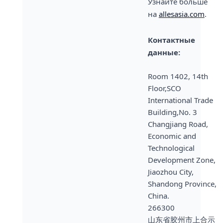
Узнайте больше
на
allesasia.com
.
Контактные
данные:
Room 1402, 14th
Floor,SCO
International Trade
Building,No. 3
Changjiang Road,
Economic and
Technological
Development Zone,
Jiaozhou City,
Shandong Province,
China.
266300
山东省胶州市上合示