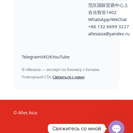
范区国际贸易中心上
合法智谷1402
WhatsApp/WeChat
+86 132 6699 3227
allesasia@yandex.ru
Telegram
VK
OK
YouTube
© Allesasia — эксперт по бизнесу с Китаем.
Повторный CTA:
Связаться с нами
.
© Alles Asia
Свяжитесь со мной