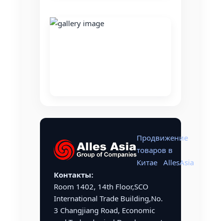
Продвижение
товаров в
Китае
AllesAsia
Контакты:
Room 1402, 14th Floor,SCO
International Trade Building,No.
3 Changjiang Road, Economic