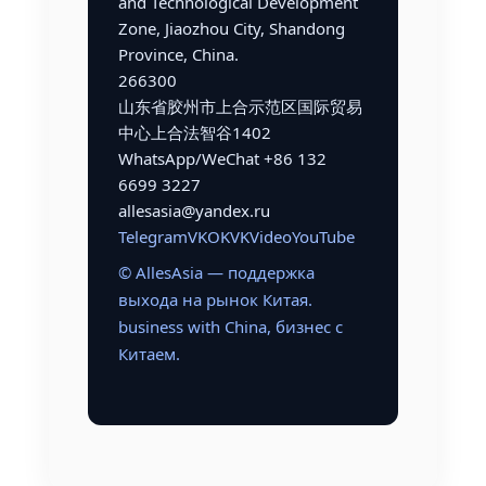
and Technological Development
Zone, Jiaozhou City, Shandong
Province, China.
266300
山东省胶州市上合示范区国际贸易
中心上合法智谷1402
WhatsApp/WeChat +86 132
6699 3227
allesasia@yandex.ru
Telegram
VK
OK
VKVideo
YouTube
© AllesAsia — поддержка
выхода на рынок Китая.
business with China, бизнес с
Китаем.