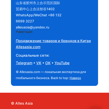
山东省胶州市上合示范区国际
贸易中心上合法智谷1402
WhatsApp/WeChat +86 132
6699 3227
allesasia@yandex.ru
Навигация
Продвижение товаров и брендов в Китае
Allesasia.com
Социальные сети:
Telegram
•
VK
•
OK
•
YouTube
© Allesasia.com — локальная экспертиза для
глобального бизнеса. Back to top:
Наверх
© Alles Asia