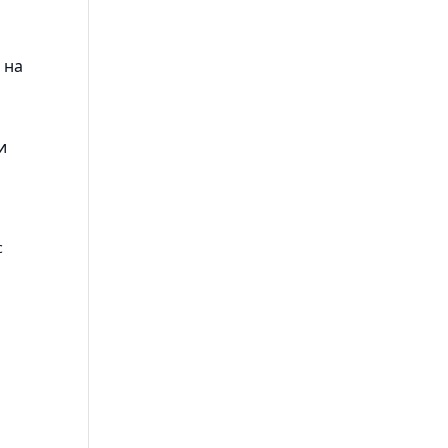
 на
и
с