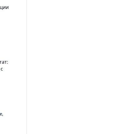
ации
тат:
 с
e,
а