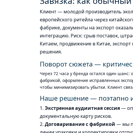
Завязка: как обычный 
Клиент — молодой производитель экол
европейского ритейла через китайско
фабрике, документы на экспорт оказал
интеграцию. Риск: срыв поставок, штра
Китаем, продвижение в Китае, экспорт
решения.
Поворот сюжета — критичес
Через 72 часа у бренда остался один шанс:
фабрикой, оформление исправленных экспор
чтобы минимизировать убытки. Клиент связал
Наше решение — поэтапно 
Экстренная аудиитная сессия
— оп
документальную карту рисков.
Договаривание с фабрикой
— мы п
линии упаковки и корректировки отгру