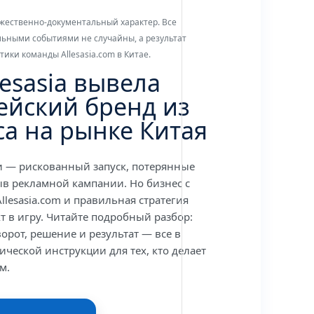
жественно-документальный характер. Все
льными событиями не случайны, а результат
ики команды Allesasia.com в Китае.
lesasia вывела
ейский бренд из
са на рынке Китая
и — рискованный запуск, потерянные
ыв рекламной кампании. Но бизнес с
llesasia.com и правильная стратегия
т в игру. Читайте подробный разбор:
орот, решение и результат — все в
ической инструкции для тех, кто делает
м.