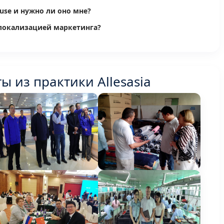
use и нужно ли оно мне?
локализацией маркетинга?
ы из практики Allesasia