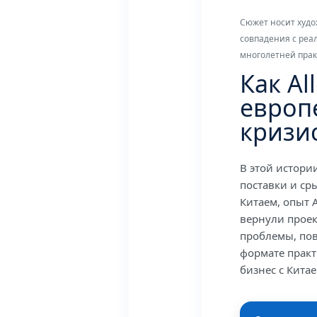
Сюжет носит худо
совпадения с реа
многолетней практ
Как Al
европ
кризи
В этой истори
поставки и ср
Китаем, опыт A
вернули проек
проблемы, пов
формате практ
бизнес с Китае