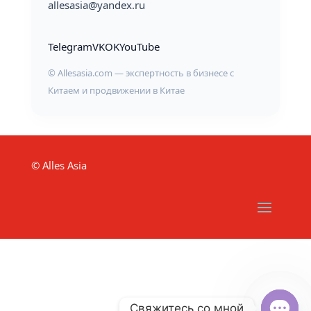
allesasia@yandex.ru
Telegram
VK
OK
YouTube
© Allesasia.com — экспертность в бизнесе с
Китаем и продвижении в Китае
© Alles Asia
Свяжитесь со мной