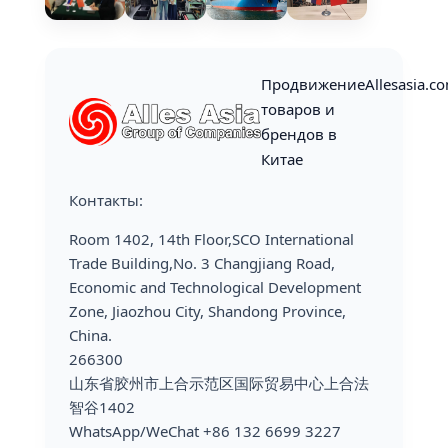
Продвижение
Allesasia.c
товаров и
брендов в
Китае
Контакты:
Room 1402, 14th Floor,SCO International
Trade Building,No. 3 Changjiang Road,
Economic and Technological Development
Zone, Jiaozhou City, Shandong Province,
China.
266300
山东省胶州市上合示范区国际贸易中心上合法
智谷1402
WhatsApp/WeChat +86 132 6699 3227