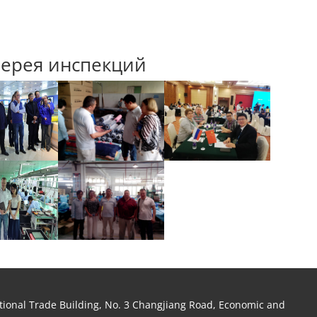
лерея инспекций
tional Trade Building, No. 3 Changjiang Road, Economic and