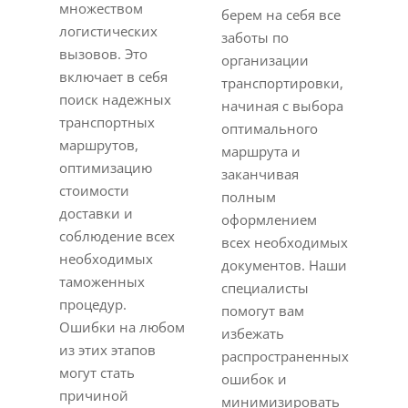
множеством
берем на себя все
логистических
заботы по
вызовов. Это
организации
включает в себя
транспортировки,
поиск надежных
начиная с выбора
транспортных
оптимального
маршрутов,
маршрута и
оптимизацию
заканчивая
стоимости
полным
доставки и
оформлением
соблюдение всех
всех необходимых
необходимых
документов. Наши
таможенных
специалисты
процедур.
помогут вам
Ошибки на любом
избежать
из этих этапов
распространенных
могут стать
ошибок и
причиной
минимизировать