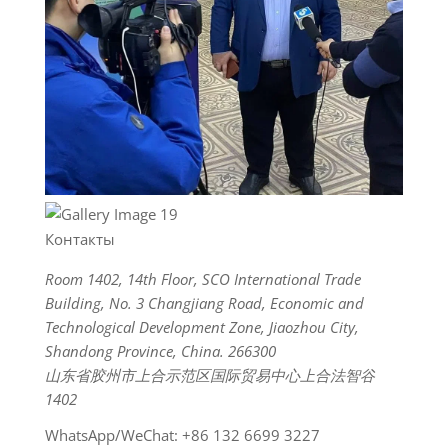
Контакты
Room 1402, 14th Floor, SCO International Trade
Building, No. 3 Changjiang Road, Economic and
Technological Development Zone, Jiaozhou City,
Shandong Province, China. 266300
山东省胶州市上合示范区国际贸易中心上合法智谷
1402
WhatsApp/WeChat: +86 132 6699 3227