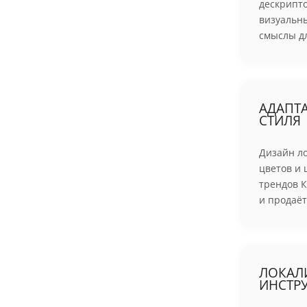
дескрипт
визуальн
смыслы дл
АДАПТ
СТИЛЯ
Дизайн л
цветов и 
трендов К
и продаёт
ЛОКАЛ
ИНСТР