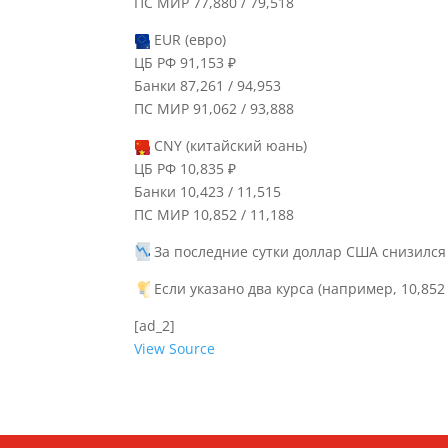
ПС МИР 77,880 / 79,518
EUR (евро)
ЦБ РФ 91,153 ₽
Банки 87,261 / 94,953
ПС МИР 91,062 / 93,888
CNY (китайский юань)
ЦБ РФ 10,835 ₽
Банки 10,423 / 11,515
ПС МИР 10,852 / 11,188
За последние сутки доллар США снизился н
Если указано два курса (например, 10,852 
[ad_2]
View Source