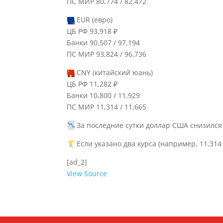
ПС МИР 80,774 / 82,472
EUR (евро)
ЦБ РФ 93,918 ₽
Банки 90,507 / 97,194
ПС МИР 93,824 / 96,736
CNY (китайский юань)
ЦБ РФ 11,282 ₽
Банки 10,800 / 11,929
ПС МИР 11,314 / 11,665
За последние сутки доллар США снизился н
Если указано два курса (например, 11,314 
[ad_2]
View Source