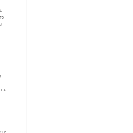
,
го
бы
а
та.
сти