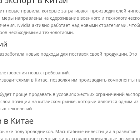
 экспорт в Китай
дит новые правила, которые затрагивают производителей чипов
 меры направлены на сдерживание военного и технологическо
ничения, Nvidia активно работает над новыми стратегиями, что
ёров необходимыми технологиями.
ний
разработала новые подходы для поставок своей продукции. Это
влетворения новых требований.
зводителями в Китае, позволяя им производить компоненты н
будет проще продавать в условиях жестких ограничений экспор
 свои позиции на китайском рынке, который является одним из
ых технологий.
 в Китае
 рынке полупроводников. Масштабные инвестиции в развитие
оса на высококачественные чипы создают уникальные возможно