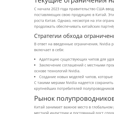
Текущие ограничения на
С начала 2023 года правительство США вво
поставляющих свою продукцию в Китай. Эти
роста Китая. Однако, несмотря на эти огра
продолжать обеспечивать китайских партн
Стратегии обхода ограниче
В ответ на введенные ограничения, Nvidia 
включает в себя:
Адаптацию существующих чипов для удо
Заключение соглашений с местными прои
основе технологий Nvidia.
Создание новых моделей чипов, которые 
С такими мерами Nvidia надеется сохранить
крупнейших потребителей полупроводников
Рынок полупроводников
Китай занимает важное место в глобальном
местной индустрии и постоянный рост спр