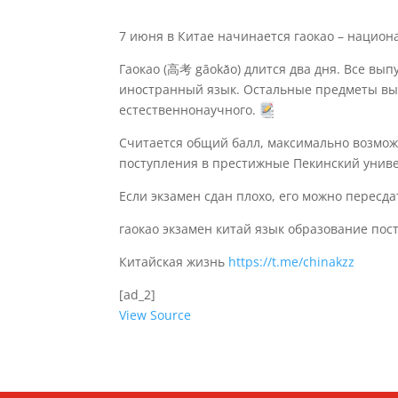
7 июня в Китае начинается гаокао – национ
Гаокао (高考 gāokǎo) длится два дня. Все вып
иностранный язык. Остальные предметы выб
естественнонаучного.
Считается общий балл, максимально возмож
поступления в престижные Пекинский униве
Если экзамен сдан плохо, его можно пересд
гаокао экзамен китай язык образование пос
Китайская жизнь
https://t.me/chinakzz
[ad_2]
View Source