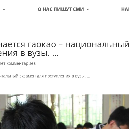
С
О НАС ПИШУТ СМИ
НА
нается гаокао – национальны
ения в вузы. …
Нет комментариев