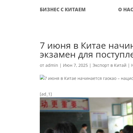
БИЗНЕС С КИТАЕМ
О НА
7 июня в Китае начи
экзамен для поступл
от
admin
|
Июн 7, 2025
|
Экспорт в Китай
|
[ad_1]