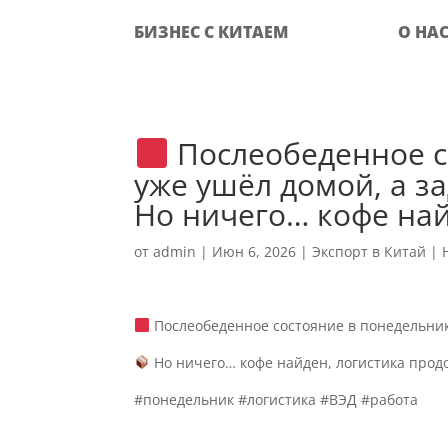
БИЗНЕС С КИТАЕМ
О НА
Послеобеденное с
уже ушёл домой, а з
Но ничего… кофе най
от
admin
|
Июн 6, 2026
|
Экспорт в Китай
|
Послеобеденное состояние в понедельник:
Но ничего… кофе найден, логистика прод
#понедельник #логистика #ВЭД #работа