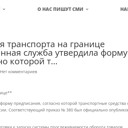
С
О НАС ПИШУТ СМИ
НА
я транспорта на границе
нная служба утвердила форму
но которой т…
|
Нет комментариев
нице**
форму предписания, согласно которой транспортные средства 
сии. Соответствующий приказ № 380 был официально опублико
отовки к запуску системы прослеживаемости оборота товаров