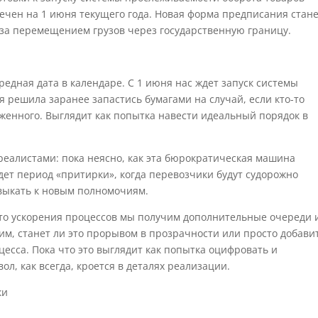
мечен на 1 июня текущего года. Новая форма предписания стан
за перемещением грузов через государственную границу.
едная дата в календаре. С 1 июня нас ждет запуск системы
я решила заранее запастись бумагами на случай, если кто-то
женного. Выглядит как попытка навести идеальный порядок в
 реалистами: пока неясно, как эта бюрократическая машина
ждет период «притирки», когда перевозчики будут судорожно
выкать к новым полномочиям.
сто ускорения процессов мы получим дополнительные очереди 
им, станет ли это прорывом в прозрачности или просто добави
есса. Пока что это выглядит как попытка оцифровать и
ол, как всегда, кроется в деталях реализации.
ки