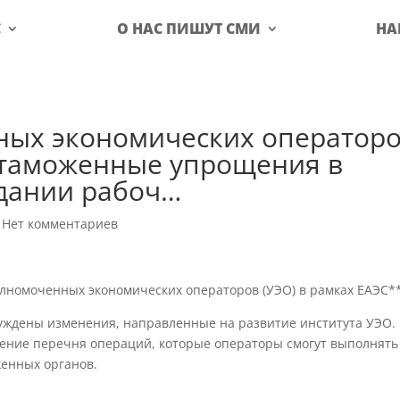
С
О НАС ПИШУТ СМИ
НА
ых экономических оператор
е таможенные упрощения в
едании рабоч…
|
Нет комментариев
номоченных экономических операторов (УЭО) в рамках ЕАЭС*
уждены изменения, направленные на развитие института УЭО.
ение перечня операций, которые операторы смогут выполнять
енных органов.