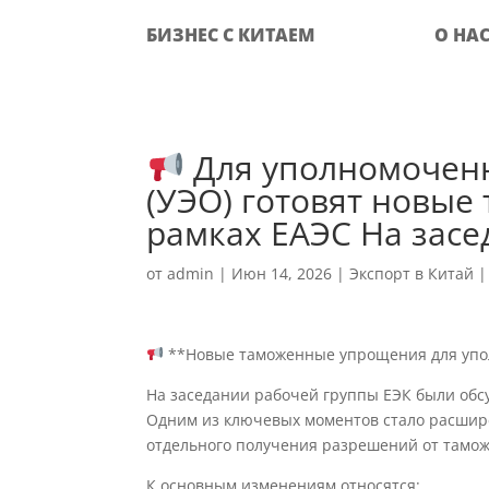
БИЗНЕС С КИТАЕМ
О НА
Для уполномоченн
(УЭО) готовят новы
рамках ЕАЭС На зас
от
admin
|
Июн 14, 2026
|
Экспорт в Китай
**Новые таможенные упрощения для упол
На заседании рабочей группы ЕЭК были обс
Одним из ключевых моментов стало расшир
отдельного получения разрешений от тамож
К основным изменениям относятся: