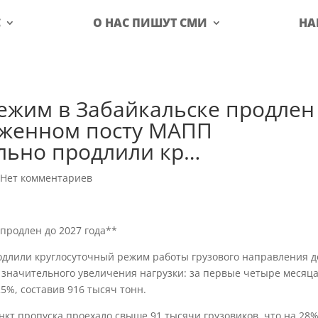
С
О НАС ПИШУТ СМИ
НА
ежим в Забайкальске продлен
моженном посту МАПП
льно продлили кр…
|
Нет комментариев
продлен до 2027 года**
длили круглосуточный режим работы грузового направления д
е значительного увеличения нагрузки: за первые четыре месяц
25%, составив 916 тысяч тонн.
нкт пропуска проехало свыше 91 тысячи грузовиков, что на 28