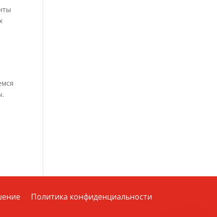
енты
х
емся
ы.
шение
Политика конфиденциальности