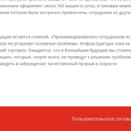
моженники оформляют около 760 машин в сутки, в пиковые мом
таким потоком были экстренно привлечены сотрудники из други
уация остается сложной. «Прикомандирование» сотрудников из
орое не устраняет основные проблемы. Инфраструктура пока не
ей торговли. Ожидается, что в ближайшем будущем мы столкн
ции», которые, скорее всего, не приведут к решению проблем
водить в заблуждение: качественный прорыв в скорости
Пользовательское согла