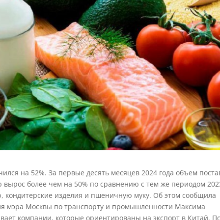
чился на 52%. За первые десять месяцев 2024 года объем поста
 вырос более чем на 50% по сравнению с тем же периодом 202
ю, кондитерские изделия и пшеничную муку. Об этом сообщила
теля мэра Москвы по транспорту и промышленности Максима
вает компании, которые ориентированы на экспорт в Китай. П