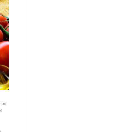
вок
3
о