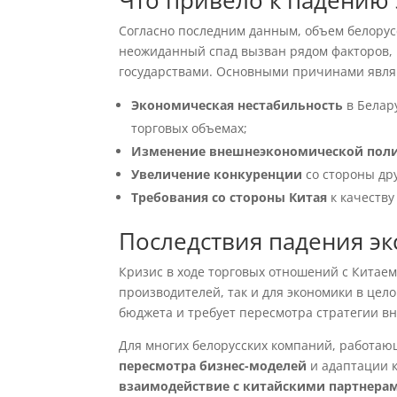
Что привело к падению 
Согласно последним данным, объем белорусс
неожиданный спад вызван рядом факторов,
государствами. Основными причинами явля
Экономическая нестабильность
в Белар
торговых объемах;
Изменение внешнеэкономической пол
Увеличение конкуренции
со стороны др
Требования со стороны Китая
к качеству
Последствия падения эк
Кризис в ходе торговых отношений с Китаем
производителей, так и для экономики в цел
бюджета и требует пересмотра стратегии в
Для многих белорусских компаний, работаю
пересмотра бизнес-моделей
и адаптации к
взаимодействие с китайскими партнера