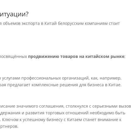
ситуации?
я объемов экспорта в Китай белорусским компаниям стоит
, посвящённых
продвижению товаров на китайском рынке
;
я услугами профессиональных организаций, как, например,
орая предлагает комплексные решения для бизнеса в Китае.
дписание значимого соглашения, столкнулся с серьезными вызо
оддержания и развития торговых отношений необходимо быть
. Ключом к успешному бизнесу с Китаем станет внимание к
артнеров.