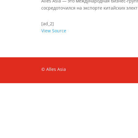
Alles Asia — это международная бизнес-груп
сосредоточился на экспорте китайских элек
[ad_2]
View Source
© Alles Asia