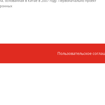
па, основанная в Китае в 2007 году. Первоначально проект
тронных
Пользовательское согла