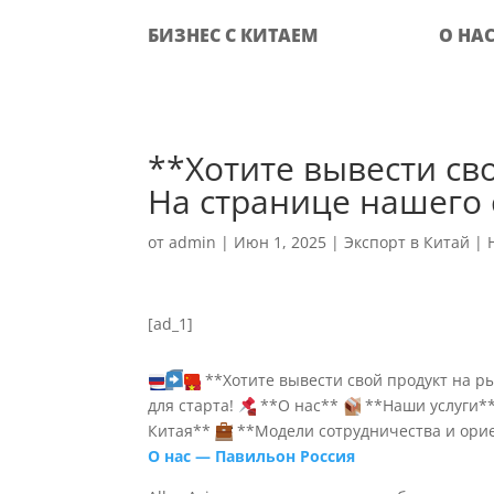
БИЗНЕС С КИТАЕМ
О НА
**Хотите вывести св
На странице нашего 
от
admin
|
Июн 1, 2025
|
Экспорт в Китай
|
[ad_1]
**Хотите вывести свой продукт на ры
для старта!
**О нас**
**Наши услуги*
Китая**
**Модели сотрудничества и ор
О нас — Павильон Россия