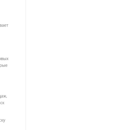
вает
овых
орые
даж,
вск
ску