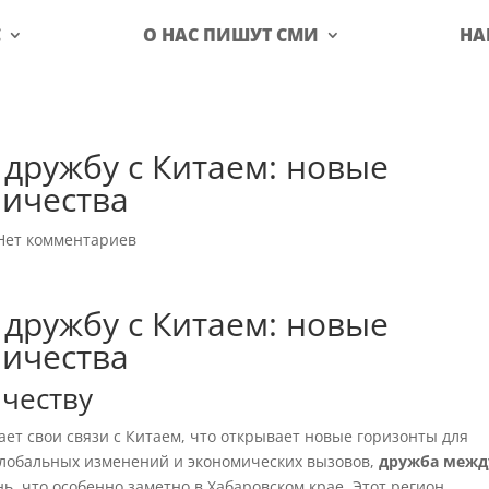
С
О НАС ПИШУТ СМИ
НА
 дружбу с Китаем: новые
ничества
Нет комментариев
 дружбу с Китаем: новые
ничества
честву
ает свои связи с Китаем, что открывает новые горизонты для
глобальных изменений и экономических вызовов,
дружба межд
ь, что особенно заметно в Хабаровском крае. Этот регион