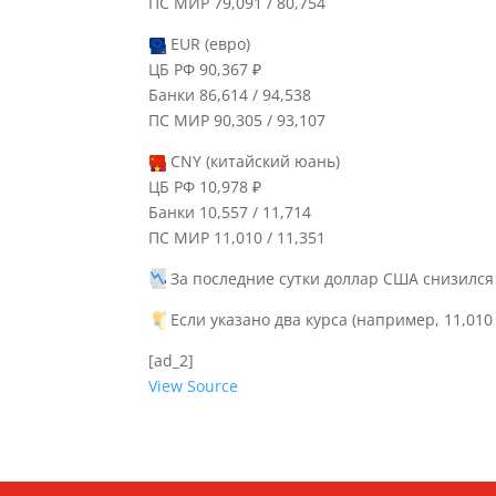
ПС МИР 79,091 / 80,754
EUR (евро)
ЦБ РФ 90,367 ₽
Банки 86,614 / 94,538
ПС МИР 90,305 / 93,107
CNY (китайский юань)
ЦБ РФ 10,978 ₽
Банки 10,557 / 11,714
ПС МИР 11,010 / 11,351
За последние сутки доллар США снизился н
Если указано два курса (например, 11,010 
[ad_2]
View Source