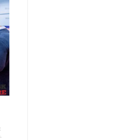
а
t
.