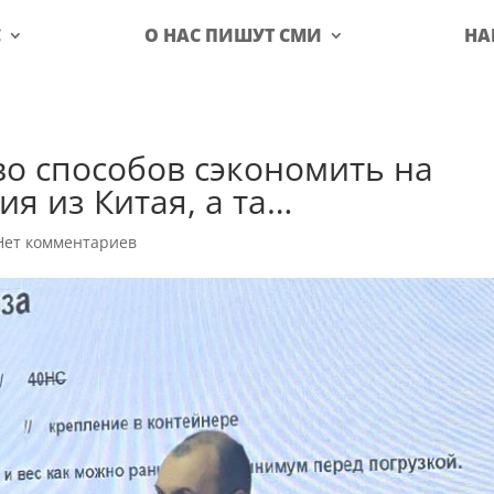
С
О НАС ПИШУТ СМИ
НА
о способов сэкономить на
я из Китая, а та…
Нет комментариев