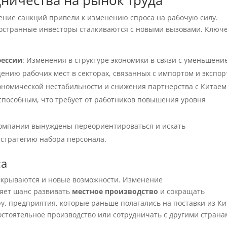
ничества на рынок труда
ение санкций привели к изменению спроса на рабочую силу.
иностранные инвесторы сталкиваются с новыми вызовами. Ключ
фессии
: Изменения в структуре экономики в связи с уменьшени
щению рабочих мест в секторах, связанных с импортом и экспор
кономической нестабильности и снижения партнерства с Китаем
способным, что требует от работников повышения уровня
компании вынуждены переориентироваться и искать
 стратегию набора персонала.
са
открываются и новые возможности. Изменение
яет шанс развивать
местное производство
и сокращать
ру, предприятия, которые раньше полагались на поставки из Ки
остоятельное производство или сотрудничать с другими страна