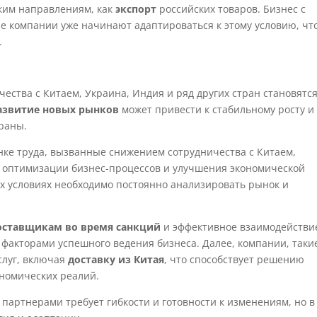
аким направлениям, как
экспорт
российских товаров. Бизнес с
ие компании уже начинают адаптироваться к этому условию, что
.
ества с Китаем, Украина, Индия и ряд других стран становятс
азвитие новых рынков
может привести к стабильному росту и
раны.
нке труда, вызванные снижением сотрудничества с Китаем,
 оптимизации бизнес-процессов и улучшения экономической
их условиях необходимо постоянно анализировать рынок и
оставщикам во время санкций
и эффективное взаимодействи
акторами успешного ведения бизнеса. Далее, компании, таки
слуг, включая
доставку из Китая
, что способствует решению
номических реалий.
 партнерами требует гибкости и готовности к изменениям, но в