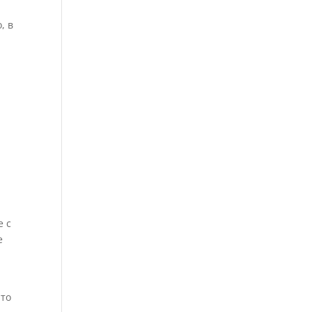
, в
я
е с
е
 то