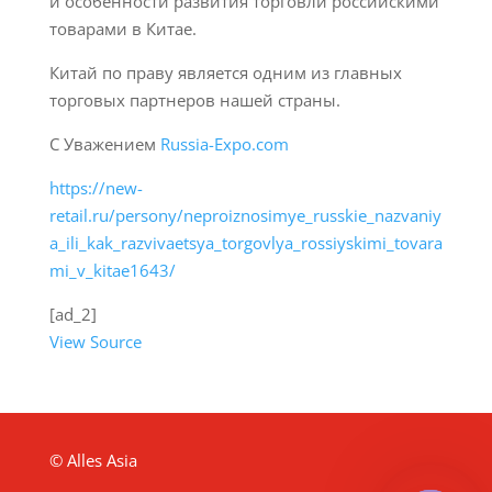
и особенности развития торговли российскими
товарами в Китае.
Китай по праву является одним из главных
торговых партнеров нашей страны.
С Уважением
Russia-Expo.com
https://new-
retail.ru/persony/neproiznosimye_russkie_nazvaniy
a_ili_kak_razvivaetsya_torgovlya_rossiyskimi_tovara
mi_v_kitae1643/
[ad_2]
View Source
© Alles Asia