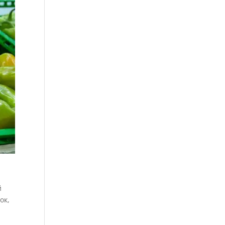
й
ок,