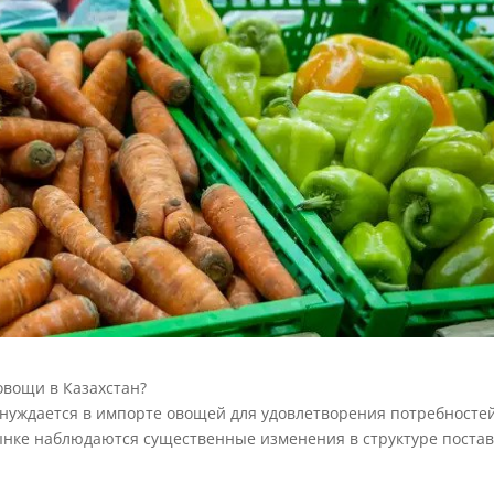
 овощи в Казахстан?
а, нуждается в импорте овощей для удовлетворения потребносте
ынке наблюдаются существенные изменения в структуре постав