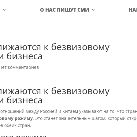
С
О НАС ПИШУТ СМИ
НА
лижаются к безвизовому
и бизнеса
Нет комментариев
лижаются к безвизовому
и бизнеса
отношений между Россией и Китаем указывают на то, что стра
овому режиму
. Это станет значительным шагом, который откр
в обеих стран.