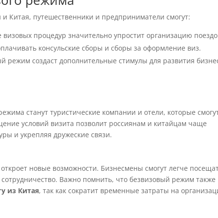
вого режима
и и Китая, путешественники и предприниматели смогут:
 визовых процедур значительно упростит организацию поездо
плачивать консульские сборы и сборы за оформление виз.
й режим создаст дополнительные стимулы для развития бизне
ежима станут туристические компании и отели, которые смогу
щение условий визита позволит россиянам и китайцам чаще
туры и укрепляя дружеские связи.
откроет новые возможности. Бизнесмены смогут легче посеща
 сотрудничество. Важно помнить, что безвизовый режим также
у из Китая
, так как сократит временные затраты на организа