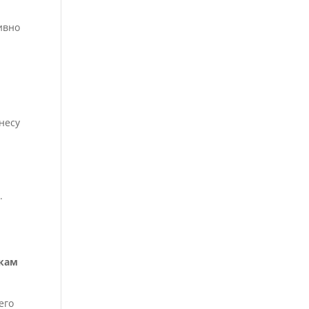
ивно
несу
.
икам
его