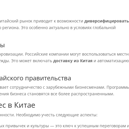
китайский рынок приводит к возможности
диверсифицироват
о региона. Это особенно актуально в условиях глобальной
ды
фровизации. Российские компании могут воспользоваться мест
нужды. Это может включать
доставку из Китая
и автоматизаци
тайского правительства
ивает сотрудничество с зарубежными бизнесменами. Программ
ения бизнеса становятся все более распространенными.
ес в Китае
енности. Необходимо учесть следующие аспекты:
х привычек и культуры — это ключ к успешным переговорам 