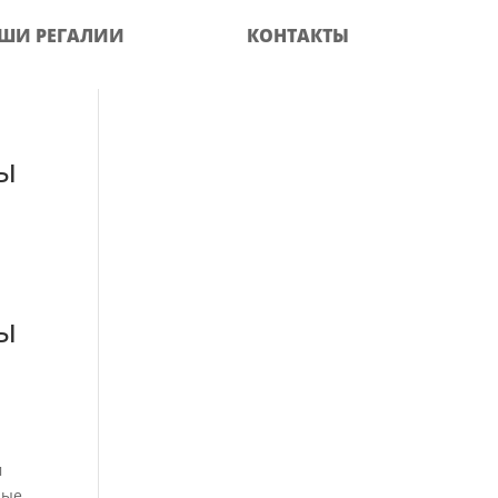
ШИ РЕГАЛИИ
КОНТАКТЫ
ы
ы
х
м
рые