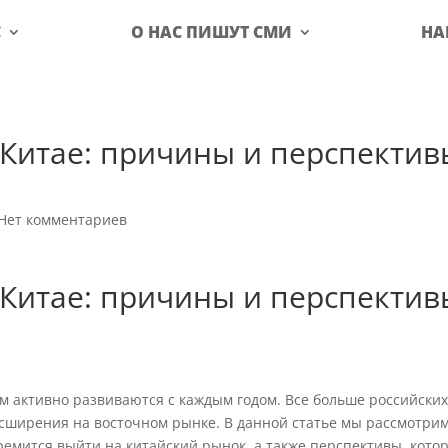
С
О НАС ПИШУТ СМИ
НА
 Китае: причины и перспектив
Нет комментариев
 Китае: причины и перспектив
м активно развиваются с каждым годом. Все больше российски
асширения на восточном рынке. В данной статье мы рассмотри
ремится выйти на китайский рынок, а также перспективы, кото