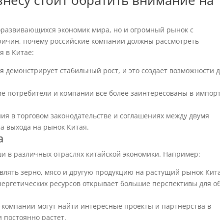
несу стоит обратить внимание на
роразвивающихся экономик мира, но и огромный рынок с
ричин, почему российские компании должны рассмотреть
я в Китае:
 демонстрирует стабильный рост, и это создает возможности 
е потребители и компании все более заинтересованы в импор
я в торговом законодательстве и соглашениях между двумя
а выхода на рынок Китая.
а
ши в различных отраслях китайской экономики. Например:
влять зерно, мясо и другую продукцию на растущий рынок Кит
нергетических ресурсов открывает большие перспективы для о
-компании могут найти интересные проекты и партнерства в
и постоянно растет.