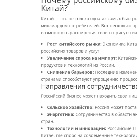
Почему российскому биз
Китай?
Китай — это не только одна из самых быст
миллиардом потребителей. Вот несколько п
возможность расширения своего присутстви
Рост китайского рынка:
Экономика Китая
российских товаров и услуг.
Увеличение спроса на импорт:
Китайски
продуктов и технологий из России.
Снижение барьеров:
Последние изменени
странами способствуют упрощению процесс
Направления сотрудничеств
Российский бизнес может находить свои ни
Сельское хозяйство:
Россия может поста
Энергетика:
Сотрудничество в области э
стран.
Технологии и инновации:
Российские IT
Китае, где спрос на современные технологи