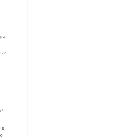
ери
рые
ух
 в
но