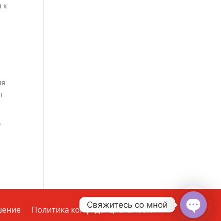
 к
ля
я
о
Свяжитесь со мной
шение
Политика конфиденциальности