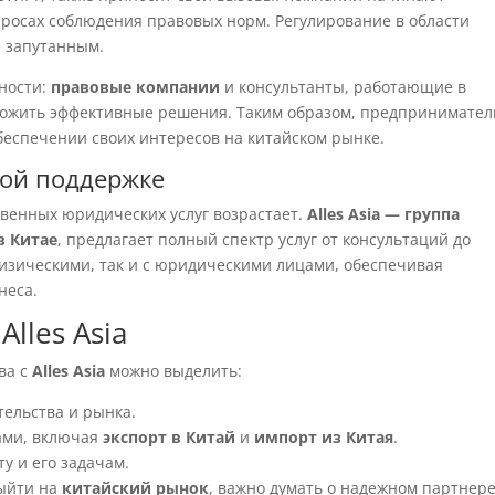
просах соблюдения правовых норм. Регулирование в области
е запутанным.
ности:
правовые компании
и консультанты, работающие в
дложить эффективные решения. Таким образом, предпринимател
беспечении своих интересов на китайском рынке.
ой поддержке
твенных юридических услуг возрастает.
Alles Asia — группа
в Китае
, предлагает полный спектр услуг от консультаций до
физическими, так и с юридическими лицами, обеспечивая
неса.
lles Asia
ва с
Alles Asia
можно выделить:
тельства и рынка.
ами, включая
экспорт в Китай
и
импорт из Китая
.
у и его задачам.
выйти на
китайский рынок
, важно думать о надежном партнере