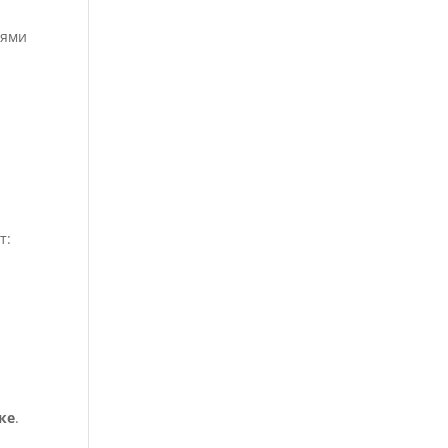
иями
т:
ке
.