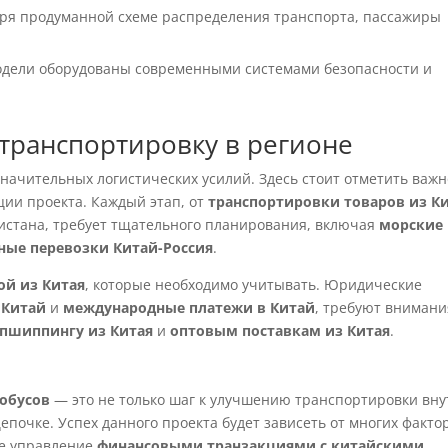
ря продуманной схеме распределения транспорта, пассажиры
дели оборудованы современными системами безопасности и
 транспортировку в регионе
значительных логистических усилий. Здесь стоит отметить важн
ии проекта. Каждый этап, от
транспортировки товаров из К
истана, требует тщательного планирования, включая
морские
ые перевозки Китай-Россия
.
ой из Китая
, которые необходимо учитывать. Юридические
 Китай
и
международные платежи в Китай
, требуют внимани
пшиппингу из Китая
и
оптовым поставкам из Китая
.
тобусов
— это не только шаг к улучшению транспортировки вн
цепочке. Успех данного проекта будет зависеть от многих факто
ое управление
финансовыми транзакциями с китайскими