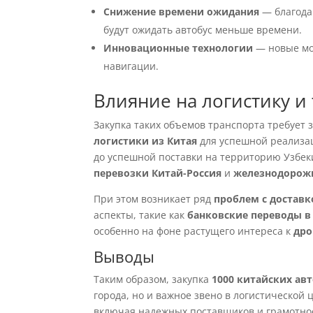
Снижение времени ожидания
— благода
будут ожидать автобус меньше времени.
Инновационные технологии
— новые мо
навигации.
Влияние на логистику и
Закупка таких объемов транспорта требует 
логистики из Китая
для успешной реализац
до успешной поставки на территорию Узбек
перевозки Китай-Россия
и
железнодорожн
При этом возникает ряд
проблем с доставк
аспекты, такие как
банковские переводы в
особенно на фоне растущего интереса к
дро
Выводы
Таким образом, закупка
1000 китайских ав
города, но и важное звено в логистической 
включая надежных поставщиков и грамотн