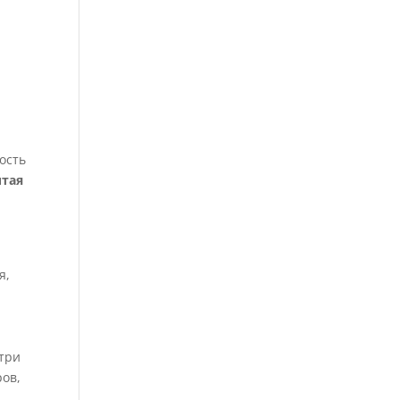
ость
итая
я,
утри
ров,