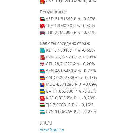
CNY 10,86910 ₽ ⇘ -0,30%
Популярные:
AED 21,31850 ₽ ⇘ -0,27%
TRY 1,978250 ₽ ⇘ -0,42%
THB 2,373000 ₽ ⇘ -0,81%
Валюты соседних стран:
KZT 0,150109 ₽ ⇘ -0,65%
BYN 26,37970 ₽ ⇗ +0,08%
GEL 28,71220 ₽ ⇘ -0,26%
AZN 46,05430 ₽ ⇘ -0,27%
AMD 0,202788 ₽ ⇘ -0,37%
MDL 4,571280 ₽ ⇗ +0,09%
UAH 1,869880 ₽ ⇘ -0,35%
KGS 0,895654 ₽ ⇘ -0,23%
TJS 7,908310 ₽ ⇘ -0,15%
UZS 0,006265 ₽ ⇗ +0,23%
[ad_2]
View Source