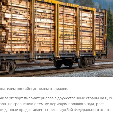
упателем российских пиломатериалов.
ичила экспорт пиломатериалов в дружественные страны на 0,7%
тров. По сравнению с тем же периодом прошлого года, рост
Эти данные предоставлены пресс-службой Федерального агентс