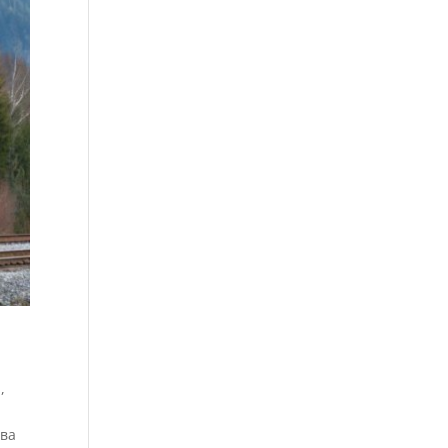
,
тва