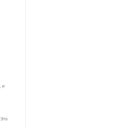
, и
 Это